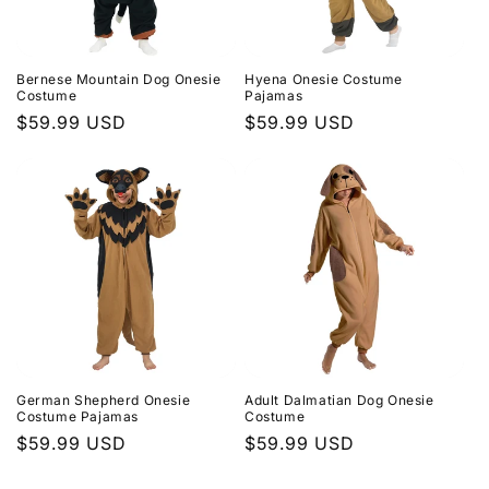
i
e
Bernese Mountain Dog Onesie
Hyena Onesie Costume
:
Costume
Pajamas
Normaler
$59.99 USD
Normaler
$59.99 USD
Preis
Preis
German Shepherd Onesie
Adult Dalmatian Dog Onesie
Costume Pajamas
Costume
Normaler
$59.99 USD
Normaler
$59.99 USD
Preis
Preis