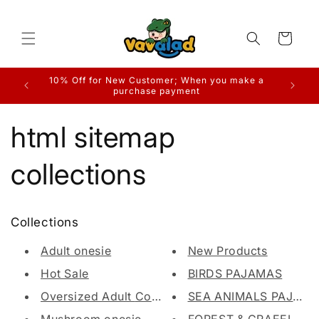
Direkt
zum
Inhalt
Warenkorb
10% Off for New Customer; When you make a
purchase payment
html sitemap
collections
Collections
Adult onesie
New Products
Hot Sale
BIRDS PAJAMAS
Oversized Adult Costume
SEA ANIMALS PAJAM